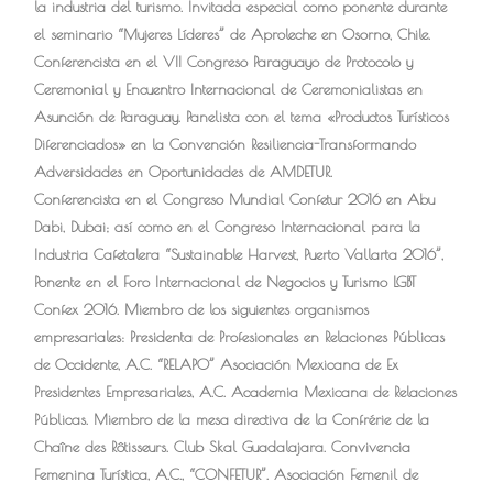
la industria del turismo. Invitada especial como ponente durante
el seminario “Mujeres Líderes” de Aproleche en Osorno, Chile.
Conferencista en el VII Congreso Paraguayo de Protocolo y
Ceremonial y Encuentro Internacional de Ceremonialistas en
Asunción de Paraguay. Panelista con el tema «Productos Turísticos
Diferenciados» en la Convención Resiliencia-Transformando
Adversidades en Oportunidades de AMDETUR.
Conferencista en el Congreso Mundial Confetur 2016 en Abu
Dabi, Dubai; así como en el Congreso Internacional para la
Industria Cafetalera “Sustainable Harvest, Puerto Vallarta 2016”,
Ponente en el Foro Internacional de Negocios y Turismo LGBT
Confex 2016. Miembro de los siguientes organismos
empresariales: Presidenta de Profesionales en Relaciones Públicas
de Occidente, A.C. “RELAPO” Asociación Mexicana de Ex
Presidentes Empresariales, A.C. Academia Mexicana de Relaciones
Públicas. Miembro de la mesa directiva de la Confrérie de la
Chaîne des Rôtisseurs. Club Skal Guadalajara. Convivencia
Femenina Turística, A.C., “CONFETUR”. Asociación Femenil de