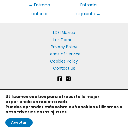
←
Entrada
Entrada
anterior
siguiente
→
LDEI México
Les Dames
Privacy Policy
Terms of Service
Cookies Policy
Contact Us
Utilizamos cookies para ofrecerte la mejor
Copyright © 2026 Les Dames d'Escoffier México | Les Dames
experiencia en nuestra web.
Puedes aprender más sobre qué cookies utilizamos o
d'Escoffier Capitulo Mexico
desactivarlas en los
ajustes
.
Español
Aceptar