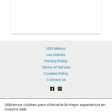
LDEI México
Les Dames
Privacy Policy
Terms of Service
Cookies Policy
Contact Us
Utilizamos cookies para ofrecerte la mejor experiencia en
Copyright © 2026 Les Dames d'Escoffier México | Les Dames
nuestra web.