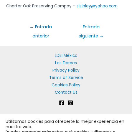
Charter Oak Preserving Compay –
slsibley@yahoo.com
Navegación
←
Entrada
Entrada
de
anterior
siguiente
→
entradas
LDEI México
Les Dames
Privacy Policy
Terms of Service
Cookies Policy
Contact Us
Utilizamos cookies para ofrecerte la mejor experiencia en
Copyright © 2026 Les Dames d'Escoffier México | Les Dames
nuestra web.